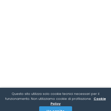
Questo sito utilizza solo cookie tecnici necessari per il
funzionamento. Non utilizziamo cookie di profilazione.
Cookie
Policy
@ 2026 Praexidia Industrie Strategiche S.p.A.
|. Via